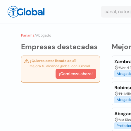
Panama
/
Abogado
Empresas destacadas
Mejo
¿Quieres estar listado aquí?
Zambra
Mejora tu alcance global con iGlobal.
World 
¡Comienza ahora!
Abogad
Robins
PH Mil
Abogad
Abogado
Vía Ri
Profesio