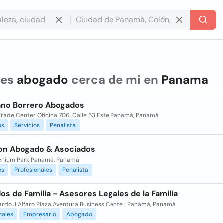
res
abogado
cerca de mi en
Panama
no Borrero Abogados
Trade Center Oficina 706, Calle 53 Este Panamá, Panamá
os
Servicios
Penalista
on Abogado & Asociados
lenium Park Panamá, Panamá
os
Profesionales
Penalista
s de Familia - Asesores Legales de la Familia
cardo J Alfaro Plaza Aventura Business Cente | Panamá, Panamá
nales
Empresario
Abogado