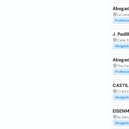
Abogad
La Loce
Profesio
J. Padi
Calle 
Abogad
Abogad
The Cen
Profesio
CASTI
Cl 60 
Abogad
EISEN
Av San
Abogad