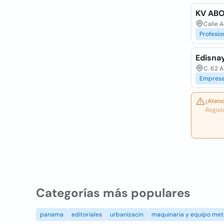
KV AB
Calle A
Profesio
Edisna
C. 62 
Empresa
¡Atenc
Regist
Categorías más populares
panama
editoriales
urbanizacin
maquinaria y equipo met