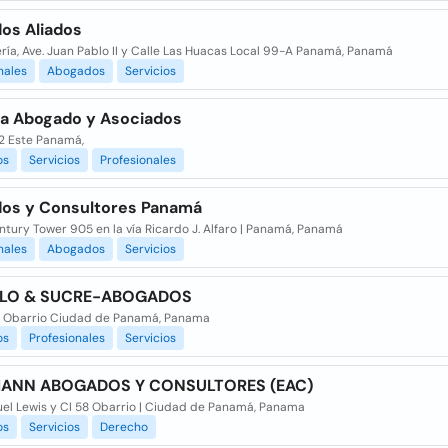
os Aliados
ría, Ave. Juan Pablo II y Calle Las Huacas Local 99-A Panamá, Panamá
nales
Abogados
Servicios
lla Abogado y Asociados
32 Este Panamá,
os
Servicios
Profesionales
os y Consultores Panamá
tury Tower 905 en la vía Ricardo J. Alfaro | Panamá, Panamá
nales
Abogados
Servicios
LLO & SUCRE-ABOGADOS
E Obarrio Ciudad de Panamá, Panama
os
Profesionales
Servicios
MANN ABOGADOS Y CONSULTORES (EAC)
uel Lewis y Cl 58 Obarrio | Ciudad de Panamá, Panama
os
Servicios
Derecho