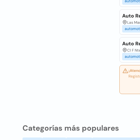
automot
Auto R
Las Ma
automot
Auto R
Cl F N
automot
¡Atenc
Regist
Categorías más populares