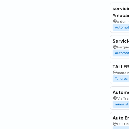
servici
Ymecan
a domi
Automot
Servici
Parque
Automot
TALLE
santa 
Talleres
Automo
Vía Tr
minorist
Auto E
Cl 10 