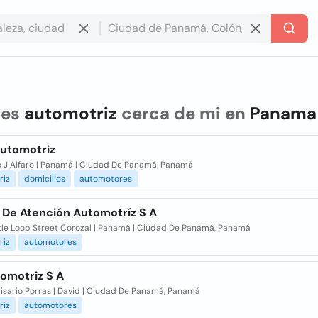
res
automotriz
cerca de mi en
Panama
Automotriz
o J Alfaro | Panamá | Ciudad De Panamá, Panamá
riz
domicilios
automotores
 De Atención Automotríz S A
tle Loop Street Corozal | Panamá | Ciudad De Panamá, Panamá
riz
automotores
tomotriz S A
lisario Porras | David | Ciudad De Panamá, Panamá
riz
automotores