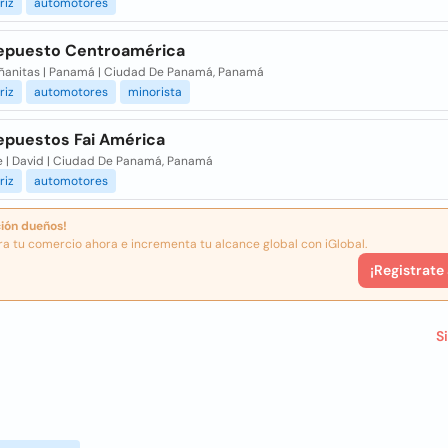
riz
automotores
epuesto Centroamérica
ñanitas | Panamá | Ciudad De Panamá, Panamá
riz
automotores
minorista
epuestos Fai América
te | David | Ciudad De Panamá, Panamá
riz
automotores
ión dueños!
ra tu comercio ahora e incrementa tu alcance global con iGlobal.
¡Registrate
S