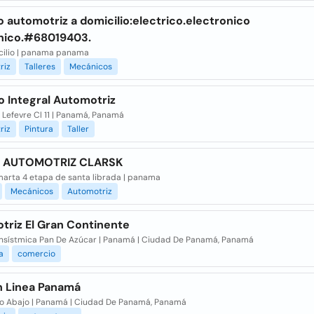
o automotriz a domicilio:electrico.electronico
ico.#68019403.
cilio | panama panama
riz
Talleres
Mecánicos
o Integral Automotriz
 Lefevre Cl 11 | Panamá, Panamá
riz
Pintura
Taller
R AUTOMOTRIZ CLARSK
marta 4 etapa de santa librada | panama
Mecánicos
Automotriz
triz El Gran Continente
ansístmica Pan De Azúcar | Panamá | Ciudad De Panamá, Panamá
a
comercio
n Linea Panamá
Rio Abajo | Panamá | Ciudad De Panamá, Panamá