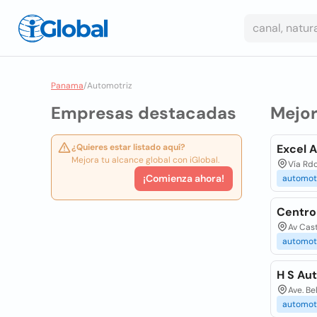
Panama
/
Automotriz
Empresas destacadas
Mejo
¿Quieres estar listado aquí?
Excel 
Mejora tu alcance global con iGlobal.
Vía Rd
¡Comienza ahora!
automot
Centro
Av Cas
automot
H S Au
Ave. Be
automot