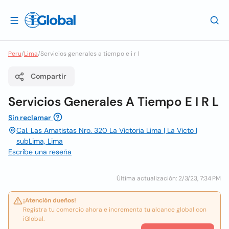
Peru
/
Lima
/
Servicios generales a tiempo e i r l
Compartir
Servicios Generales A Tiempo E I R L
Sin reclamar
Cal. Las Amatistas Nro. 320 La Victoria Lima | La Victo |
subLima, Lima
Escribe una reseña
Última actualización: 2/3/23, 7:34 PM
¡Atención dueños!
Registra tu comercio ahora e incrementa tu alcance global con
iGlobal.