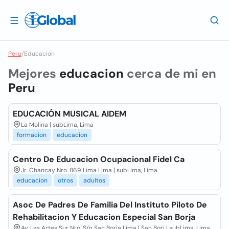
Peru
/
Educacion
Mejores
educacion
cerca de mi en
Peru
EDUCACIÓN MUSICAL AIDEM
La Molina | subLima, Lima
formacion
educacion
Centro De Educacion Ocupacional Fidel Ca
Jr. Chancay Nro. 869 Lima Lima | subLima, Lima
educacion
otros
adultos
Asoc De Padres De Familia Del Instituto Piloto De
Rehabilitacion Y Educacion Especial San Borja
Av. Las Artes Sur Nro. S/n San Borja Lima | San Borj | subLima, Lima