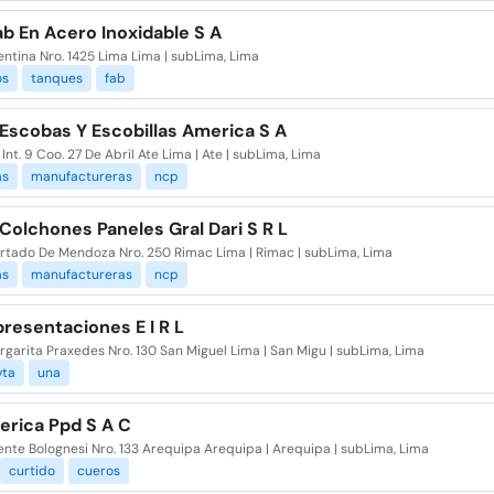
ab En Acero Inoxidable S A
entina Nro. 1425 Lima Lima | subLima, Lima
os
tanques
fab
Escobas Y Escobillas America S A
 Int. 9 Coo. 27 De Abril Ate Lima | Ate | subLima, Lima
as
manufactureras
ncp
Colchones Paneles Gral Dari S R L
urtado De Mendoza Nro. 250 Rimac Lima | Rimac | subLima, Lima
as
manufactureras
ncp
resentaciones E I R L
rgarita Praxedes Nro. 130 San Miguel Lima | San Migu | subLima, Lima
vta
una
erica Ppd S A C
ente Bolognesi Nro. 133 Arequipa Arequipa | Arequipa | subLima, Lima
curtido
cueros