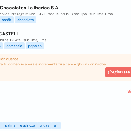
Chocolates La Iberica S A
n Vidaurrazaga M Nro. 131 Z.i. Parque Indus | Arequipa | subLima, Lima
confit
chocolate
CASTELL
Molina 161 Ate | subLima, Lima
s
comercio
papeles
ión dueños!
ra tu comercio ahora e incrementa tu alcance global con iGlobal.
¡Registrate
S
a
palma
espinoza
gruas
air