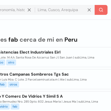
res
fab
cerca de mi en
Peru
istencias Elect Industriales Eirl
Lote. 14 A.h. Santa Rosa De Azcarruz San J | San Juan | subLima, Lima
ipo
otro
eltros Campanas Sombreros Tgs Sac
n Luis Mza. C Lote. 2 Parcel.semirust.sta.m | Ate | subLima, Lima
fab
otros
 Y Comerc De Vidrios Y Simil S A
lo Bermudez Nro. 285 Dpto. 602 Jesus Maria | Jesus Ma | subLima, Lima
vidrio
fab