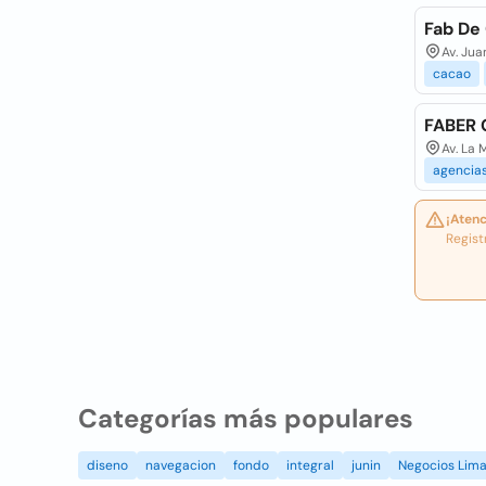
Fab De 
Av. Jua
cacao
FABER 
Av. La 
agencia
¡Atenc
Regist
Categorías más populares
diseno
navegacion
fondo
integral
junin
Negocios Lim