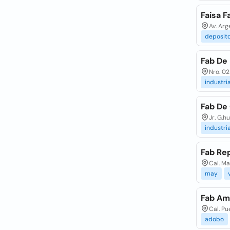
Faisa F
Av. Arg
deposit
Fab De 
Nro. 02
industri
Fab De 
Jr. G.h
industri
Fab Rep
Cal. Ma
may
Fab Am
Cal. Pu
adobo