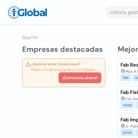
Peru
/
Fab
Empresas destacadas
Mejo
¿Quieres estar listado aquí?
Fab Res
Mejora tu alcance global con iGlobal.
Mza. A 
¡Comienza ahora!
fab
t
Fab Fi
Cal. Sa
neop
Fab Imp
Jr. Pab
prod