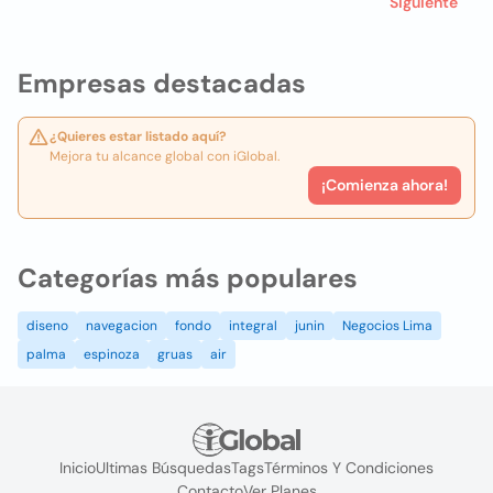
Siguiente
Empresas destacadas
¿Quieres estar listado aquí?
Mejora tu alcance global con iGlobal.
¡Comienza ahora!
Categorías más populares
diseno
navegacion
fondo
integral
junin
Negocios Lima
palma
espinoza
gruas
air
Inicio
Ultimas Búsquedas
Tags
Términos Y Condiciones
Contacto
Ver Planes