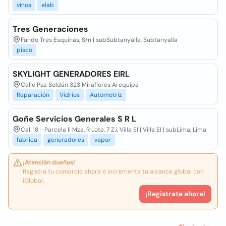
vinos
elab
Tres Generaciones
Fundo Tres Esquinas, S/n | subSubtanyalla, Subtanyalla
pisco
SKYLIGHT GENERADORES EIRL
Calle Paz Soldán 323 Miraflores Arequipa
Reparación
Vidrios
Automotriz
Goñe Servicios Generales S R L
Cal. 18 - Parcela Ii Mza. R Lote. 7 Z.i. Villa El | Villa El | subLima, Lima
fabrica
generadores
vapor
¡Atención dueños!
Registra tu comercio ahora e incrementa tu alcance global con
iGlobal.
¡Registrate ahora!