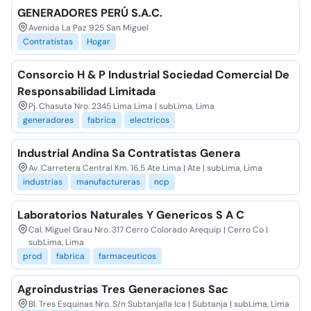
GENERADORES PERÚ S.A.C.
Avenida La Paz 925 San Miguel
Contratistas
Hogar
Consorcio H & P Industrial Sociedad Comercial De
Responsabilidad Limitada
Pj. Chasuta Nro. 2345 Lima Lima | subLima, Lima
generadores
fabrica
electricos
Industrial Andina Sa Contratistas Genera
Av. Carretera Central Km. 16.5 Ate Lima | Ate | subLima, Lima
industrias
manufactureras
ncp
Laboratorios Naturales Y Genericos S A C
Cal. Miguel Grau Nro. 317 Cerro Colorado Arequip | Cerro Co |
subLima, Lima
prod
fabrica
farmaceuticos
Agroindustrias Tres Generaciones Sac
Bl. Tres Esquinas Nro. S/n Subtanjalla Ica | Subtanja | subLima, Lima