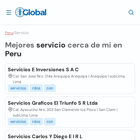
Peru
/
Servicio
Mejores
servicio
cerca de mi en
Peru
Servicios E Inversiones S A C
Cal. San Jose Nro. 214a Arequipa Arequipa | Arequipa | subLima,
Lima
servicios
rdos
con
Servicios Graficos El Triunfo S R Ltda
Cal. Ayacucho Nro. 303 San Clemente Ica Pisco | San Clem |
subLima, Lima
servicios
rdos
con
Servicios Carlos Y Diego E I R L