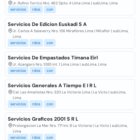
Jr. Rufino Torrico Nro. 462 Dpto. 4 Lima Lima | subLima, Lima
servicios
rdos
con
Servicios De Edicion Euskadi S A
Jr. Carlos A Salaverry Nro. 156 Miraflores Lima | Miraflor | subLima,
Lima
servicios
rdos
con
Servicios De Empastados Timana Eirl
Jr. Azangaro Nro. 1085 Int. 1 Lima Lima | subLima, Lima
servicios
rdos
con
Servicios Generales A Tiempo E I R L
Cal. Las Amatistas Nro. 320 La Victoria Lima | La Victo | subLima,
Lima
servicios
rdos
con
Servicios Graficos 2001 S R L
Prolongacion La Mar Nro. 771 Int. B La Victoria | La Victo | subLima,
Lima
servicios
rdos
con