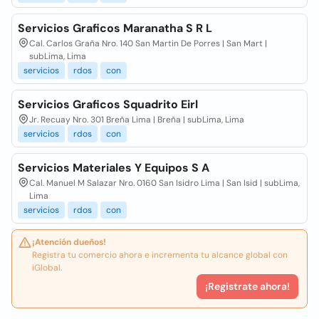
Servicios Graficos Maranatha S R L
Cal. Carlos Graña Nro. 140 San Martin De Porres | San Mart |
subLima, Lima
servicios
rdos
con
Servicios Graficos Squadrito Eirl
Jr. Recuay Nro. 301 Breña Lima | Breña | subLima, Lima
servicios
rdos
con
Servicios Materiales Y Equipos S A
Cal. Manuel M Salazar Nro. 0160 San Isidro Lima | San Isid | subLima,
Lima
servicios
rdos
con
¡Atención dueños!
Registra tu comercio ahora e incrementa tu alcance global con
iGlobal.
¡Registrate ahora!