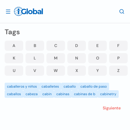
Tags
A
B
C
D
E
F
K
L
M
N
O
P
U
V
W
X
Y
Z
caballeros y niños
caballetes
caballo
caballo de paso
caballos
cabeza
cabin
cabinas
cabinas de b
cabinetry
Siguiente