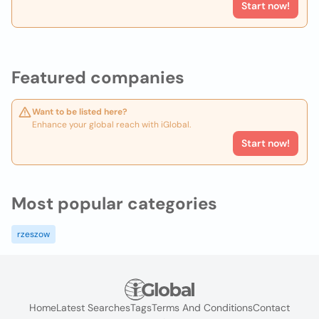
Start now!
Featured companies
Want to be listed here?
Enhance your global reach with iGlobal.
Start now!
Most popular categories
rzeszow
Home
Latest Searches
Tags
Terms And Conditions
Contact