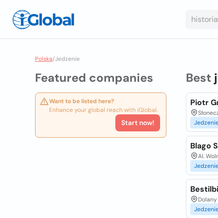
Polska
/
Jedzenie
Featured companies
Best
Want to be listed here?
Piotr 
Enhance your global reach with iGlobal.
Słonec
Start now!
Jedzeni
Blago S
Al. Wol
Jedzeni
Bestil
Dolany 
Jedzeni