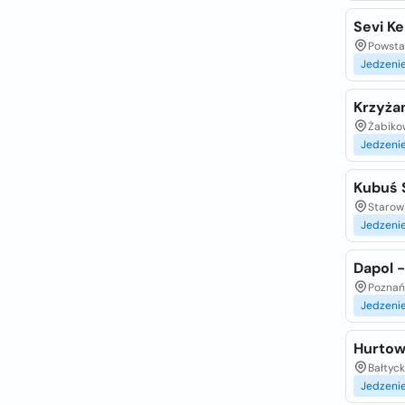
Sevi K
Powsta
Jedzeni
Krzyża
Żabiko
Jedzeni
Kubuś 
Starowi
Jedzeni
Dapol 
Poznań
Jedzeni
Hurtown
Bałtyck
Jedzeni