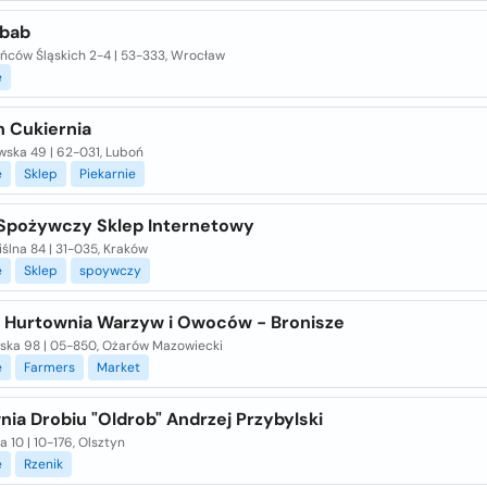
ebab
ńców Śląskich 2-4 | 53-333, Wrocław
e
n Cukiernia
wska 49 | 62-031, Luboń
e
Sklep
Piekarnie
Spożywczy Sklep Internetowy
ślna 84 | 31-035, Kraków
e
Sklep
spoywczy
- Hurtownia Warzyw i Owoców - Bronisze
ska 98 | 05-850, Ożarów Mazowiecki
e
Farmers
Market
ia Drobiu "Oldrob" Andrzej Przybylski
a 10 | 10-176, Olsztyn
e
Rzenik