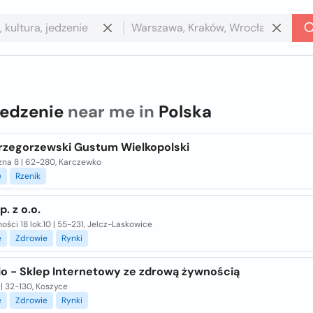
jedzenie
near me in
Polska
Grzegorzewski Gustum Wielkopolski
zna 8 | 62-280, Karczewko
e
Rzenik
p. z o.o.
ności 18 lok.10 | 55-231, Jelcz-Laskowice
e
Zdrowie
Rynki
bio - Sklep Internetowy ze zdrową żywnością
| 32-130, Koszyce
e
Zdrowie
Rynki