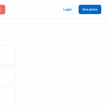
Login
See plans