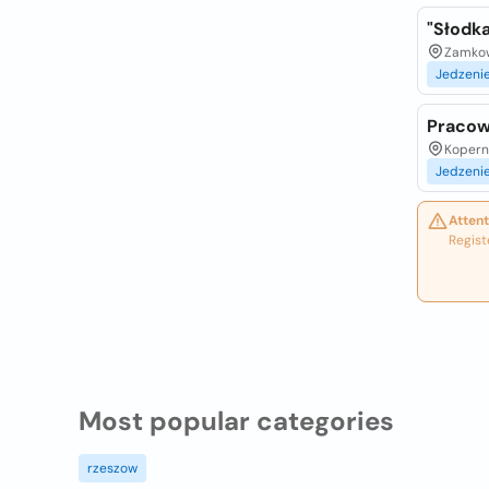
"Słodk
Zamkow
Jedzeni
Pracow
Koperni
Jedzeni
Attent
Regist
Most popular categories
rzeszow