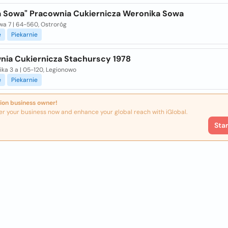
a Sowa" Pracownia Cukiernicza Weronika Sowa
a 7 | 64-560, Ostroróg
e
Piekarnie
nia Cukiernicza Stachurscy 1978
ka 3 a | 05-120, Legionowo
e
Piekarnie
ion business owner!
er your business now and enhance your global reach with iGlobal.
Sta