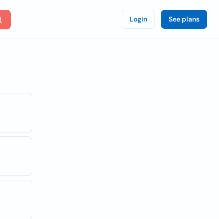
Login
See plans