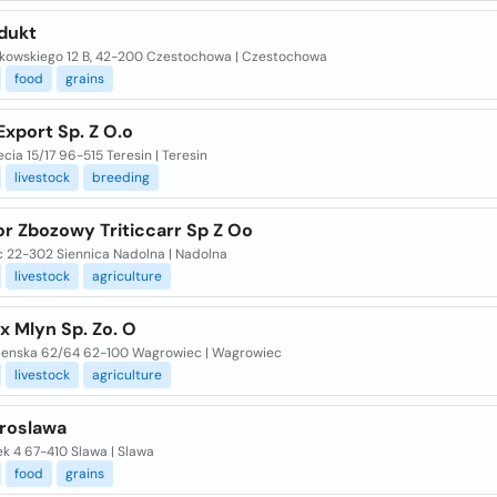
dukt
lakowskiego 12 B, 42-200 Czestochowa | Czestochowa
food
grains
Export Sp. Z O.o
lecia 15/17 96-515 Teresin | Teresin
livestock
breeding
r Zbozowy Triticcarr Sp Z Oo
c 22-302 Siennica Nadolna | Nadolna
livestock
agriculture
x Mlyn Sp. Zo. O
ienska 62/64 62-100 Wagrowiec | Wagrowiec
livestock
agriculture
roslawa
ek 4 67-410 Slawa | Slawa
food
grains