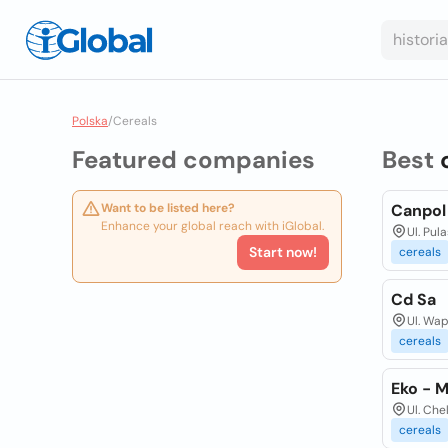
Polska
/
Cereals
Featured companies
Best
Want to be listed here?
Canpol
Enhance your global reach with iGlobal.
Ul. Pu
Start now!
cereals
Cd Sa
Ul. Wap
cereals
Eko - 
Ul. Ch
cereals