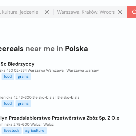
cereals
near me in
Polska
 Sc Biedrzyccy
laska 430 02-884 Warszawa Warszawa | Warszawa ,warsaw
food
grains
ienicka 42 43-300 Bielsko-biala | Bielsko-biala
food
grains
Mlyn Przedsiebiorstwo Przetwórstwa Zbóz Sp. Z O.o
elminska 2 78-600 Walcz | Walcz
livestock
agriculture