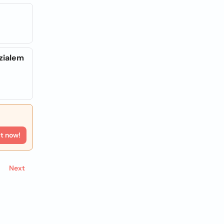
zialem
rt now!
Next