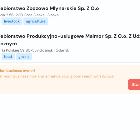
iebiorstwo Zbozowo Mlynarskie Sp. Z O.o
lona 2 56-200 Góra Slaska | Slaska
livestock
agriculture
iebiorstwo Produkcyjno-uslugowe Malmor Sp. Z O.o. Z Ud
icznym
rki Polskiej 59 80-557 Gdansk | Gdansk
food
grains
ion business owner!
er your business now and enhance your global reach with iGlobal.
Sta