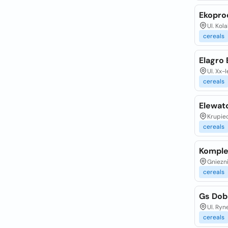
Ekopro
Ul. Ko
cereals
Elagro 
Ul. Xx-
cereals
Elewato
Krupie
cereals
Komple
Gniezn
cereals
Gs Dob
Ul. Ryn
cereals