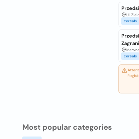
Przeds
Ul. Zie
cereals
Przeds
Zagran
Maryna
cereals
Attent
Regist
Most popular categories