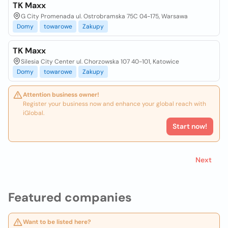
TK Maxx
G City Promenada ul. Ostrobramska 75C 04-175, Warsawa
Domy
towarowe
Zakupy
TK Maxx
Silesia City Center ul. Chorzowska 107 40-101, Katowice
Domy
towarowe
Zakupy
Attention business owner!
Register your business now and enhance your global reach with
iGlobal.
Start now!
Next
Featured companies
Want to be listed here?