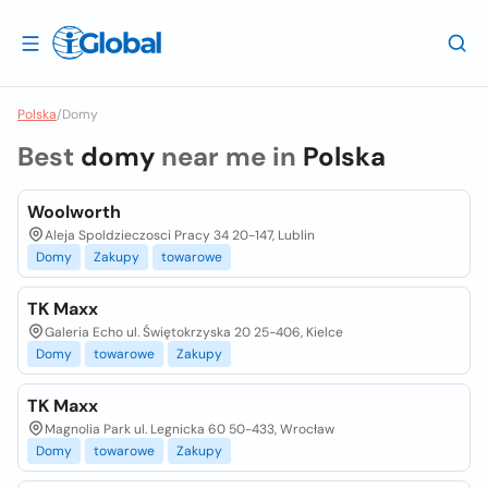
Polska
/
Domy
Best
domy
near me in
Polska
Woolworth
Aleja Spoldzieczosci Pracy 34 20-147, Lublin
Domy
Zakupy
towarowe
TK Maxx
Galeria Echo ul. Świętokrzyska 20 25-406, Kielce
Domy
towarowe
Zakupy
TK Maxx
Magnolia Park ul. Legnicka 60 50-433, Wrocław
Domy
towarowe
Zakupy