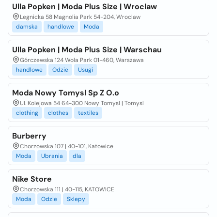
Ulla Popken | Moda Plus Size | Wroclaw
Legnicka 58 Magnolia Park 54-204, Wroclaw
damska
handlowe
Moda
Ulla Popken | Moda Plus Size | Warschau
Górczewska 124 Wola Park 01-460, Warszawa
handlowe
Odzie
Usugi
Moda Nowy Tomysl Sp Z O.o
Ul. Kolejowa 54 64-300 Nowy Tomysl | Tomysl
clothing
clothes
textiles
Burberry
Chorzowska 107 | 40-101, Katowice
Moda
Ubrania
dla
Nike Store
Chorzowska 111 | 40-115, KATOWICE
Moda
Odzie
Sklepy