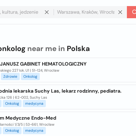
onkolog
near me in
Polska
 JANUSZ GABINET HEMATOLOGICZNY
kiego 227 lok. U1 | 51-124, Wrocław
Zdrowie
Onkolog
dnia lekarska Suchy Las, lekarz rodzinny, pediatra.
cka 126 | 62-002, Suchy Las
Onkolog
medycyna
um Medyczne Endo-Med
idarności 1/3/5 | 53-661, Wrocław
Onkolog
medycyna