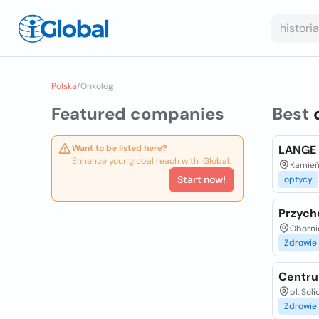
Polska
/
Onkolog
Featured companies
Best
Want to be listed here?
LANGE
Enhance your global reach with iGlobal.
Kamieńs
Start now!
optycy
Przycho
Oborni
Zdrowie
Centr
pl. Sol
Zdrowie