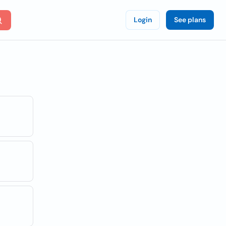
Login
See plans