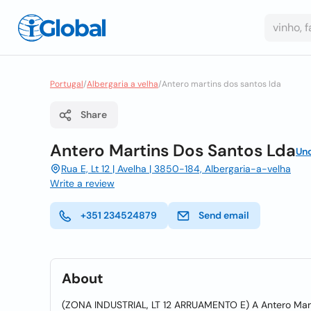
Portugal
/
Albergaria a velha
/
Antero martins dos santos lda
Share
Antero Martins Dos Santos Lda
Un
Rua E, Lt 12 | Avelha | 3850-184, Albergaria-a-velha
Write a review
+351 234524879
Send email
About
(ZONA INDUSTRIAL, LT 12 ARRUAMENTO E) A Antero Martin