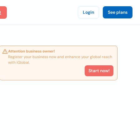
Login
See plans
Attention business owner!
Register your business now and enhance your global reach
with iGlobal.
Start now!