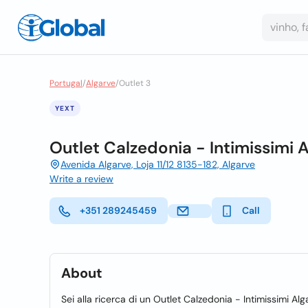
Portugal
/
Algarve
/
Outlet 3
YEXT
Outlet Calzedonia - Intimissimi 
Avenida Algarve, Loja 11/12 8135-182, Algarve
Write a review
+351 289245459
Call
About
Sei alla ricerca di un Outlet Calzedonia - Intimissimi Alg