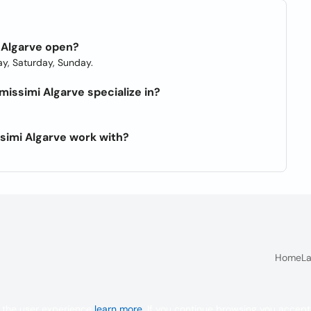
i Algarve open?
y, Saturday, Sunday.
issimi Algarve specialize in?
simi Algarve work with?
Home
La
 the user experience
learn more
. If you continue browsing you accept