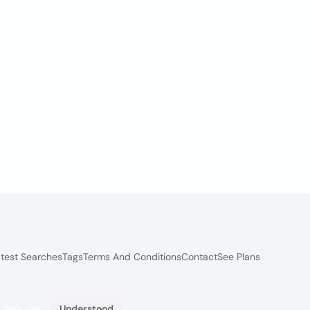
test Searches
Tags
Terms And Conditions
Contact
See Plans
 their use.
Understood