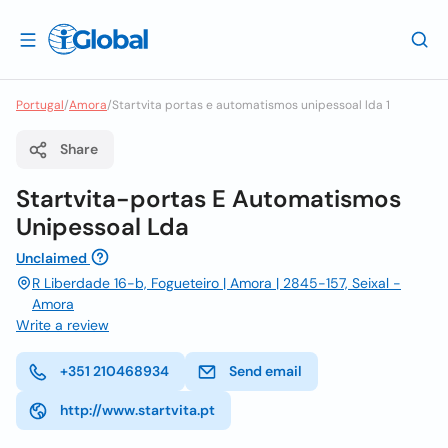
Portugal
/
Amora
/
Startvita portas e automatismos unipessoal lda 1
Share
Startvita-portas E Automatismos
Unipessoal Lda
Unclaimed
R Liberdade 16-b, Fogueteiro | Amora | 2845-157, Seixal -
Amora
Write a review
+351 210468934
Send email
http://www.startvita.pt