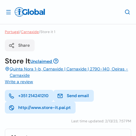
Portugal
/
Carnaxide
/
Store it 1
Share
Store It
Unclaimed
Quinta Nora 1-b, Carnaxide | Carnaxide | 2790-140, Oeiras -
Carnaxide
Write a review
+351 214241210
Send email
http://www.store-it.pai.pt
Last time updated: 2/13/23, 7:57 PM