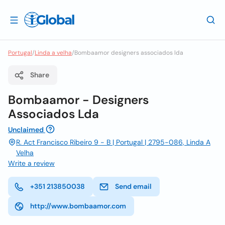
Portugal
/
Linda a velha
/
Bombaamor designers associados lda
Share
Bombaamor - Designers
Associados Lda
Unclaimed
R. Act Francisco Ribeiro 9 - B | Portugal | 2795-086, Linda A
Velha
Write a review
+351 213850038
Send email
http://www.bombaamor.com