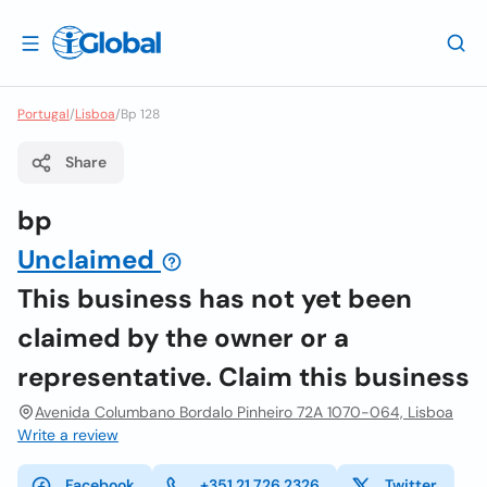
Portugal
/
Lisboa
/
Bp 128
Share
bp
Unclaimed
This business has not yet been
claimed by the owner or a
representative. Claim this business
Avenida Columbano Bordalo Pinheiro 72A 1070-064, Lisboa
Write a review
Facebook
+351 21 726 2326
Twitter