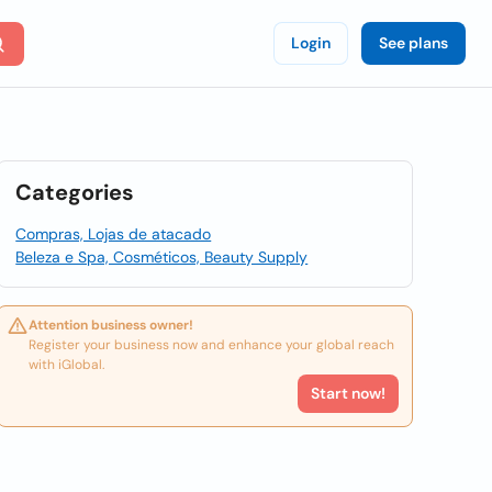
Login
See plans
Categories
Compras, Lojas de atacado
Beleza e Spa, Cosméticos, Beauty Supply
Attention business owner!
Register your business now and enhance your global reach
with iGlobal.
Start now!