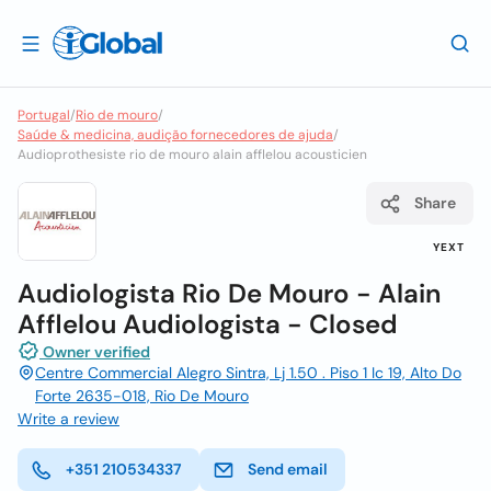
Portugal
/
Rio de mouro
/
Saúde & medicina, audição fornecedores de ajuda
/
Audioprothesiste rio de mouro alain afflelou acousticien
Share
YEXT
Audiologista Rio De Mouro - Alain
Afflelou Audiologista - Closed
Owner verified
Centre Commercial Alegro Sintra, Lj 1.50 . Piso 1 Ic 19, Alto Do
Forte 2635-018, Rio De Mouro
Write a review
+351 210534337
Send email