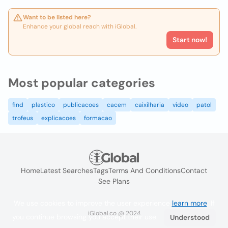
Want to be listed here?
Enhance your global reach with iGlobal.
Start now!
Most popular categories
find
plastico
publicacoes
cacem
caixilharia
video
patol
trofeus
explicacoes
formacao
Home
Latest Searches
Tags
Terms And Conditions
Contact
See Plans
We use cookies to improve the user experience
learn more
. If
iGlobal.co @ 2024
you continue browsing you accept their use.
Understood