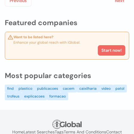
Previous
Next
Featured companies
Want to be listed here?
Enhance your global reach with iGlobal.
Start now!
Most popular categories
find
plastico
publicacoes
cacem
caixilharia
video
patol
trofeus
explicacoes
formacao
Home
Latest Searches
Tags
Terms And Conditions
Contact