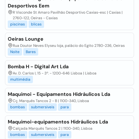
Desportivos Eem
R Visconde St Amaro Pavilhão Desportivo Caxias-esc | Caxias |
2760-122, Oeiras - Caxias
piscinas
blicas
Oeiras Lounge
Rua Doutor Neves Elyseu loja, palácio do Egito 2780-236, Oeiras
Noite
Bares
Bomba H - Digital Art Lda
Av. D. Carlos I, 15 - 3º. - 1200-646 Lisboa | Lisboa
multimédia
Maquimoi - Equipamentos Hidráulicos Lda
Cç. Marquês Tancos 2 - B | 1100-340, Lisboa
bombas
submersiveis
para
Maquimoi-equipamentos Hidráulicos Lda
Calçada Marquês Tancos 2 | 1100-340, Lisboa
bombas
submersiveis
para