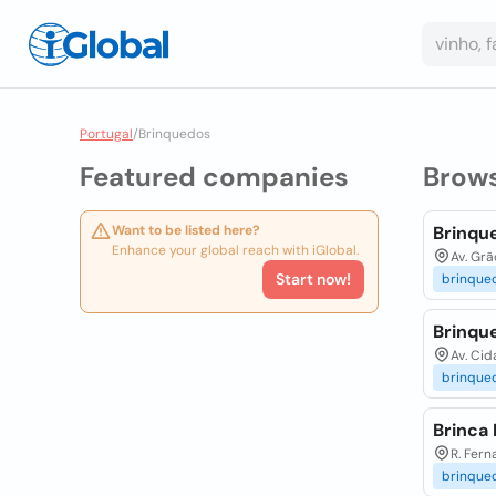
Portugal
/
Brinquedos
Featured companies
Brow
Want to be listed here?
Brinqu
Enhance your global reach with iGlobal.
Av. Grã
Start now!
brinque
Brinqu
Av. Cid
brinque
Brinca
R. Fern
brinque