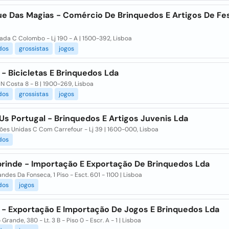
ue Das Magias - Comércio De Brinquedos E Artigos De Fe
íada C Colombo - Lj 190 - A | 1500-392, Lisboa
dos
grossistas
jogos
- Bicicletas E Brinquedos Lda
 N Costa 8 - B | 1900-269, Lisboa
dos
grossistas
jogos
Us Portugal - Brinquedos E Artigos Juvenis Lda
ões Unidas C Com Carrefour - Lj 39 | 1600-000, Lisboa
dos
brinde - Importação E Exportação De Brinquedos Lda
andes Da Fonseca, 1 Piso - Esct. 601 - 1100 | Lisboa
dos
jogos
 - Exportação E Importação De Jogos E Brinquedos Lda
rande, 380 - Lt. 3 B - Piso 0 - Escr. A - 1 | Lisboa