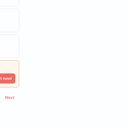
rt now!
Next