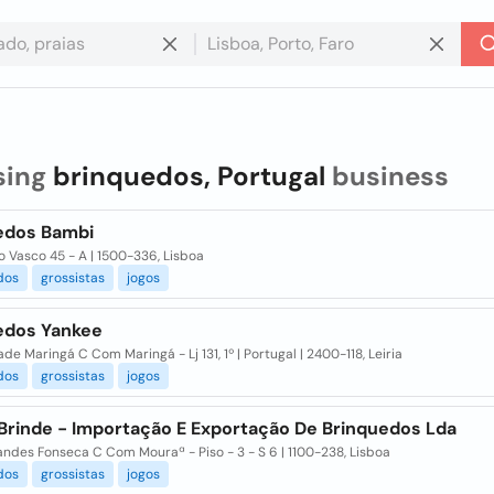
sing
brinquedos, Portugal
business
edos Bambi
o Vasco 45 - A | 1500-336, Lisboa
dos
grossistas
jogos
edos Yankee
ade Maringá C Com Maringá - Lj 131, 1º | Portugal | 2400-118, Leiria
dos
grossistas
jogos
 Brinde - Importação E Exportação De Brinquedos Lda
andes Fonseca C Com Mouraª - Piso - 3 - S 6 | 1100-238, Lisboa
dos
grossistas
jogos