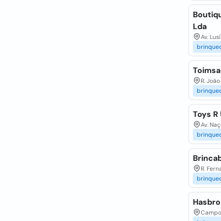
Boutiq
Lda
Av. Lus
brinque
Toimsa 
R. João
brinque
Toys R 
Av. Naç
brinque
Brinca
R. Fern
brinque
Hasbro
Campo G