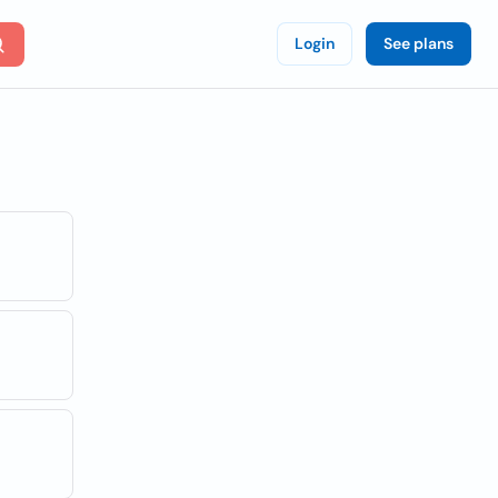
Login
See plans