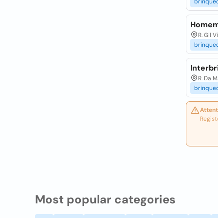
brinque
Homem 
R. Gil 
brinque
Interb
R. Da M
brinque
Attent
Regist
Most popular categories