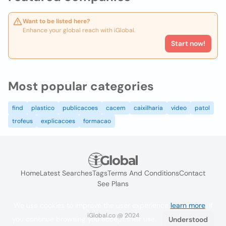
Want to be listed here?
Enhance your global reach with iGlobal.
Start now!
Most popular categories
find
plastico
publicacoes
cacem
caixilharia
video
patol
trofeus
explicacoes
formacao
Home
Latest Searches
Tags
Terms And Conditions
Contact
See Plans
We use cookies to improve the user experience
learn more
. If
iGlobal.co @ 2024
you continue browsing you accept their use.
Understood