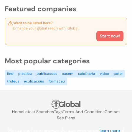
Featured companies
Want to be listed here?
Enhance your global reach with iGlobal.
Start now!
Most popular categories
find
plastico
publicacoes
cacem
caixilharia
video
patol
trofeus
explicacoes
formacao
Home
Latest Searches
Tags
Terms And Conditions
Contact
See Plans
We use cookies to improve the user experience
learn more
. If