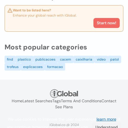
Want to be listed here?
Enhance your global reach with iGlobal.
Start now!
Most popular categories
find
plastico
publicacoes
cacem
caixilharia
video
patol
trofeus
explicacoes
formacao
Home
Latest Searches
Tags
Terms And Conditions
Contact
See Plans
We use cookies to improve the user experience
learn more
. If
iGlobal.co @ 2024
you continue browsing you accept their use.
Understood