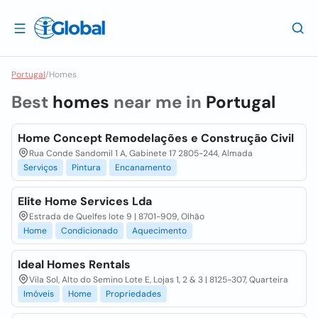
Portugal
/
Homes
Best
homes
near me in
Portugal
Home Concept Remodelações e Construção Civil
Rua Conde Sandomil 1 A, Gabinete 17 2805-244, Almada
Serviços
Pintura
Encanamento
Elite Home Services Lda
Estrada de Quelfes lote 9 | 8701-909, Olhão
Home
Condicionado
Aquecimento
Ideal Homes Rentals
Vila Sol, Alto do Semino Lote E, Lojas 1, 2 & 3 | 8125-307, Quarteira
Imóveis
Home
Propriedades