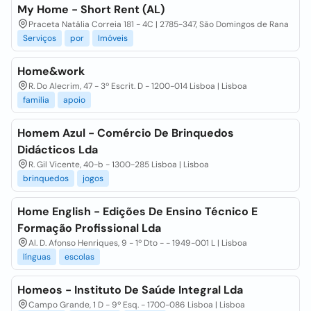
My Home - Short Rent (AL)
Praceta Natália Correia 181 - 4C | 2785-347, São Domingos de Rana
Serviços
por
Imóveis
Home&work
R. Do Alecrim, 47 - 3º Escrit. D - 1200-014 Lisboa | Lisboa
familia
apoio
Homem Azul - Comércio De Brinquedos
Didácticos Lda
R. Gil Vicente, 40-b - 1300-285 Lisboa | Lisboa
brinquedos
jogos
Home English - Edições De Ensino Técnico E
Formação Profissional Lda
Al. D. Afonso Henriques, 9 - 1º Dto - - 1949-001 L | Lisboa
línguas
escolas
Homeos - Instituto De Saúde Integral Lda
Campo Grande, 1 D - 9º Esq. - 1700-086 Lisboa | Lisboa