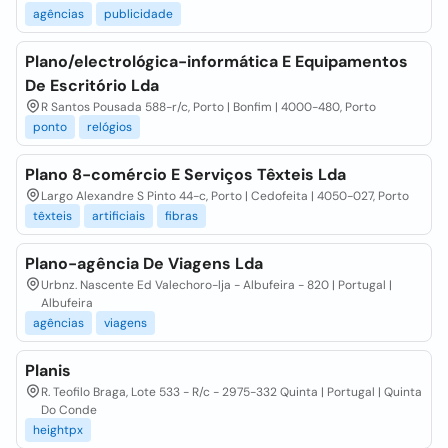
agências
publicidade
Plano/electrológica-informática E Equipamentos
De Escritório Lda
R Santos Pousada 588-r/c, Porto | Bonfim | 4000-480, Porto
ponto
relógios
Plano 8-comércio E Serviços Têxteis Lda
Largo Alexandre S Pinto 44-c, Porto | Cedofeita | 4050-027, Porto
têxteis
artificiais
fibras
Plano-agência De Viagens Lda
Urbnz. Nascente Ed Valechoro-lja - Albufeira - 820 | Portugal |
Albufeira
agências
viagens
Planis
R. Teofilo Braga, Lote 533 - R/c - 2975-332 Quinta | Portugal | Quinta
Do Conde
heightpx