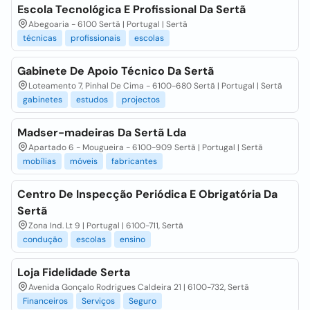
Escola Tecnológica E Profissional Da Sertã
Abegoaria - 6100 Sertã | Portugal | Sertã
técnicas
profissionais
escolas
Gabinete De Apoio Técnico Da Sertã
Loteamento 7, Pinhal De Cima - 6100-680 Sertã | Portugal | Sertã
gabinetes
estudos
projectos
Madser-madeiras Da Sertã Lda
Apartado 6 - Mougueira - 6100-909 Sertã | Portugal | Sertã
mobílias
móveis
fabricantes
Centro De Inspecção Periódica E Obrigatória Da
Sertã
Zona Ind. Lt 9 | Portugal | 6100-711, Sertã
condução
escolas
ensino
Loja Fidelidade Serta
Avenida Gonçalo Rodrigues Caldeira 21 | 6100-732, Sertã
Financeiros
Serviços
Seguro