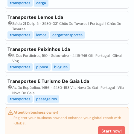
transportes
carga
Transportes Lemos Lda
Saída 21 Do Ip 5 - 3530-031 Chãs De Tavares | Portugal | Chãs De
Tavares
transportes
lemos
cargatransportes
Transportes Peixinhos Lda
R. Dos Pardieiros, 150 - Seixo-alvo - 4415-746 Oli | Portugal | Olival
Vng
transportes
pipoca
blogues
Transportes E Turismo De Gaia Lda
Av. Da República, 1466 - 4430-193 Vila Nova De Gai | Portugal | Vila
Nova De Gaia
transportes
passageiros
Attention business owner!
Register your business now and enhance your global reach with
iGlobal.
Start now!