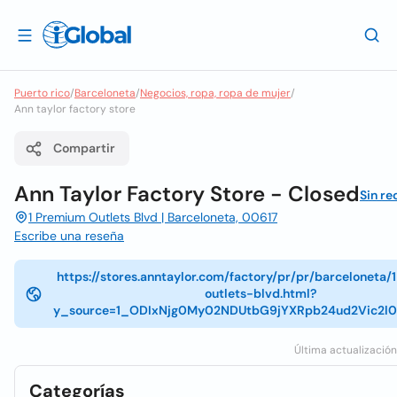
Puerto rico
/
Barceloneta
/
Negocios, ropa, ropa de mujer
/
Ann taylor factory store
Compartir
Ann Taylor Factory Store - Closed
Sin re
1 Premium Outlets Blvd | Barceloneta, 00617
Escribe una reseña
https://stores.anntaylor.com/factory/pr/pr/barceloneta
outlets-blvd.html?
y_source=1_ODIxNjg0My02NDUtbG9jYXRpb24ud2Vic2
Última actualización
Categorías