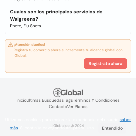
Cuales son los principales servicios de
Walgreens?
Photo, Flu Shots.
¡Atención dueños!
Registra tu comercio ahora e incrementa tu alcance global con
iGlobal.
¡Registrate ahora!
Inicio
Ultimas Búsquedas
Tags
Términos Y Condiciones
Contacto
Ver Planes
Utilizamos cookies para mejorar la experiencia del usuario
saber
iGlobal.co @ 2024
más
. Si continúa navegando acepta su uso.
Entendido