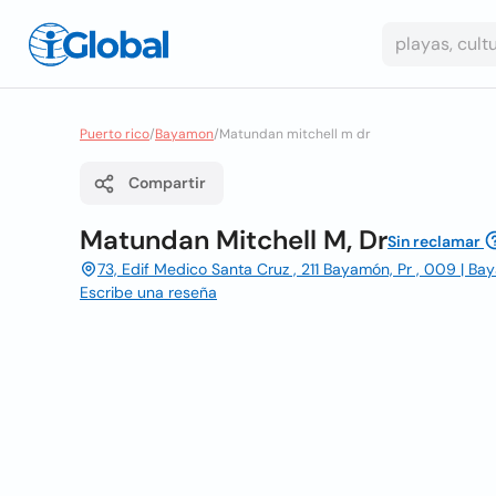
Puerto rico
/
Bayamon
/
Matundan mitchell m dr
Compartir
Matundan Mitchell M, Dr
Sin reclamar
73, Edif Medico Santa Cruz , 211 Bayamón, Pr , 009 | B
Escribe una reseña