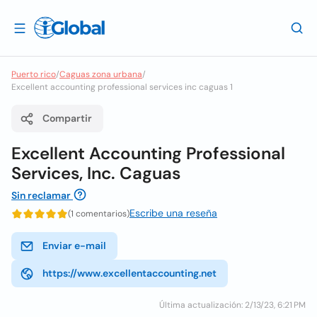
Puerto rico
/
Caguas zona urbana
/
Excellent accounting professional services inc caguas 1
Compartir
Excellent Accounting Professional
Services, Inc. Caguas
Sin reclamar
Escribe una reseña
(1 comentarios)
Enviar e-mail
https://www.excellentaccounting.net
Última actualización: 2/13/23, 6:21 PM