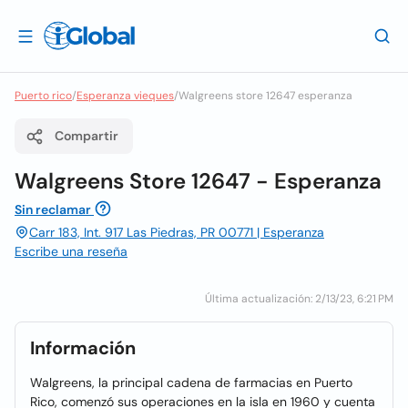
Puerto rico
/
Esperanza vieques
/
Walgreens store 12647 esperanza
Compartir
Walgreens Store 12647 - Esperanza
Sin reclamar
Carr 183, Int. 917 Las Piedras, PR 00771 | Esperanza
Escribe una reseña
Última actualización: 2/13/23, 6:21 PM
Información
Walgreens, la principal cadena de farmacias en Puerto
Rico, comenzó sus operaciones en la isla en 1960 y cuenta