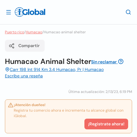
Puerto rico
/
Humacao
/
Humacao animal shelter
Compartir
Humacao Animal Shelter
Sin reclamar
Carr 198 Int 914 Km 3.4 Humacao, Pr | Humacao
Escribe una reseña
Última actualización: 2/13/23, 6:19 PM
¡Atención dueños!
Registra tu comercio ahora e incrementa tu alcance global con
iGlobal.
¡Registrate ahora!