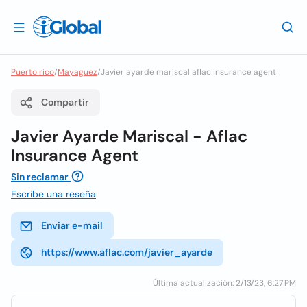
Puerto rico
/
Mayaguez
/
Javier ayarde mariscal aflac insurance agent
Compartir
Javier Ayarde Mariscal - Aflac
Insurance Agent
Sin reclamar
Escribe una reseña
Enviar e-mail
https://www.aflac.com/javier_ayarde
Última actualización: 2/13/23, 6:27 PM