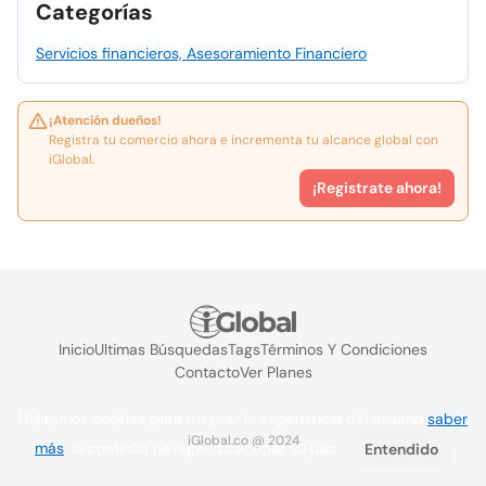
Categorías
Servicios financieros, Asesoramiento Financiero
¡Atención dueños!
Registra tu comercio ahora e incrementa tu alcance global con
iGlobal.
¡Registrate ahora!
Inicio
Ultimas Búsquedas
Tags
Términos Y Condiciones
Contacto
Ver Planes
Utilizamos cookies para mejorar la experiencia del usuario
saber
iGlobal.co @ 2024
más
. Si continúa navegando acepta su uso.
Entendido