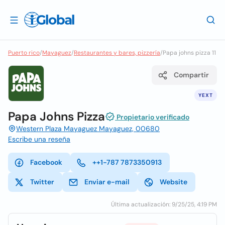
Puerto rico
/
Mayaguez
/
Restaurantes y bares, pizzería
/
Papa johns pizza 11
Compartir
YEXT
Papa Johns Pizza
Propietario verificado
Western Plaza Mayaguez Mayaguez, 00680
Escribe una reseña
Facebook
++1-787 7873350913
Twitter
Enviar e-mail
Website
Última actualización: 9/25/25, 4:19 PM