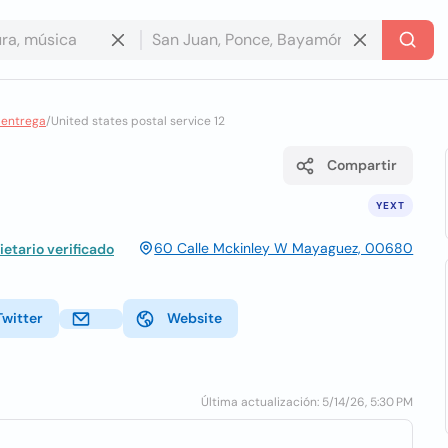
e entrega
/
United states postal service 12
Compartir
YEXT
60 Calle Mckinley W Mayaguez, 00680
etario verificado
Twitter
Website
Última actualización: 5/14/26, 5:30 PM