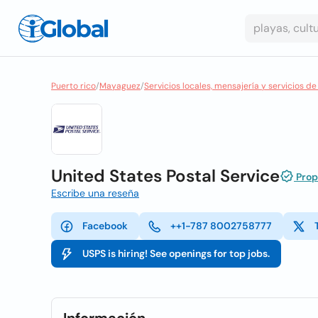
Puerto rico
/
Mayaguez
/
Servicios locales, mensajería y servicios d
United States Postal Service
Propi
Escribe una reseña
Facebook
++1-787 8002758777
USPS is hiring! See openings for top jobs.