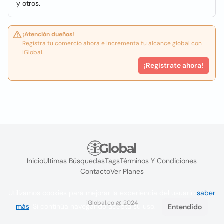
y otros.
¡Atención dueños!
Registra tu comercio ahora e incrementa tu alcance global con
iGlobal.
¡Registrate ahora!
Inicio
Ultimas Búsquedas
Tags
Términos Y Condiciones
Contacto
Ver Planes
Utilizamos cookies para mejorar la experiencia del usuario
saber
iGlobal.co @ 2024
más
. Si continúa navegando acepta su uso.
Entendido