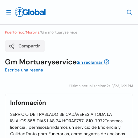
Puerto rico
/
Morovis
/
Gm mortuaryservice
Compartir
Gm Mortuaryservice
Sin reclamar
Escribe una reseña
Última actualización: 2/13/23, 6:21 PM
Información
SERVICIO DE TRASLADO SE CADÁVERES A TODA LA
ISLALOS 365 DIAS LAS 24 HORAS787-810-7972Tenemos
licencia , permisosBrindamos un servicio de Eficiencia y
CalidadTanto para Funerarias, como hogares de ancianos