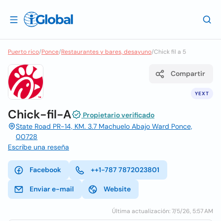
Puerto rico
/
Ponce
/
Restaurantes y bares, desayuno
/
Chick fil a 5
Compartir
YEXT
Chick-fil-A
Propietario verificado
State Road PR-14, KM. 3.7 Machuelo Abajo Ward Ponce,
00728
Escribe una reseña
Facebook
++1-787 7872023801
Enviar e-mail
Website
Última actualización: 7/5/26, 5:57 AM