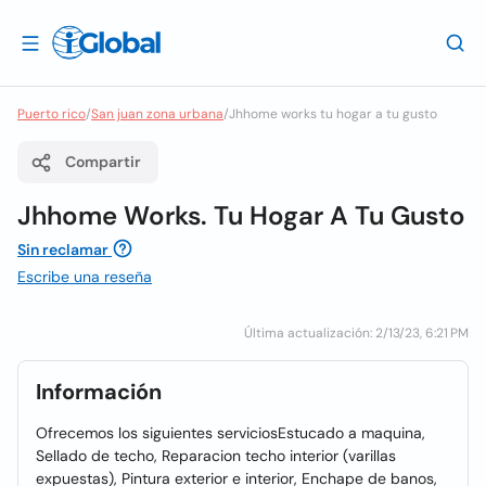
Puerto rico
/
San juan zona urbana
/
Jhhome works tu hogar a tu gusto
Compartir
Jhhome Works. Tu Hogar A Tu Gusto
Sin reclamar
Escribe una reseña
Última actualización: 2/13/23, 6:21 PM
Información
Ofrecemos los siguientes serviciosEstucado a maquina,
Sellado de techo, Reparacion techo interior (varillas
expuestas), Pintura exterior e interior, Enchape de banos,