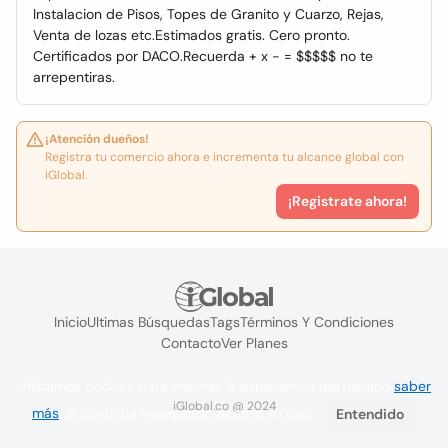
Instalacion de Pisos, Topes de Granito y Cuarzo, Rejas,
Venta de lozas etc.Estimados gratis. Cero pronto.
Certificados por DACO.Recuerda + x - = $$$$$ no te
arrepentiras.
¡Atención dueños!
Registra tu comercio ahora e incrementa tu alcance global con
iGlobal.
¡Registrate ahora!
Inicio
Ultimas Búsquedas
Tags
Términos Y Condiciones
Contacto
Ver Planes
Utilizamos cookies para mejorar la experiencia del usuario
saber
iGlobal.co @ 2024
más
. Si continúa navegando acepta su uso.
Entendido