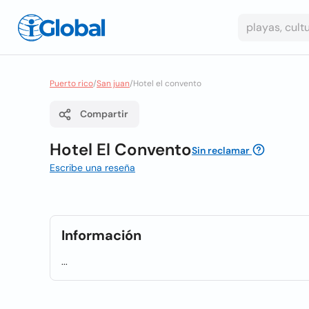
Puerto rico
/
San juan
/
Hotel el convento
Compartir
Hotel El Convento
Sin reclamar
Escribe una reseña
Información
...