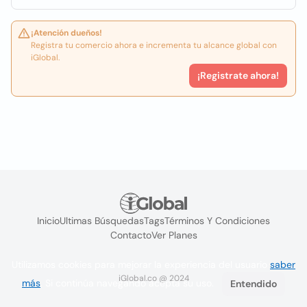
¡Atención dueños!
Registra tu comercio ahora e incrementa tu alcance global con
iGlobal.
¡Registrate ahora!
Inicio
Ultimas Búsquedas
Tags
Términos Y Condiciones
Contacto
Ver Planes
Utilizamos cookies para mejorar la experiencia del usuario
saber
iGlobal.co @ 2024
más
. Si continúa navegando acepta su uso.
Entendido