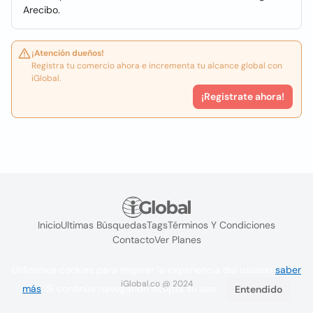
Arecibo.
¡Atención dueños!
Registra tu comercio ahora e incrementa tu alcance global con
iGlobal.
¡Registrate ahora!
Inicio
Ultimas Búsquedas
Tags
Términos Y Condiciones
Contacto
Ver Planes
Utilizamos cookies para mejorar la experiencia del usuario
saber
iGlobal.co @ 2024
más
. Si continúa navegando acepta su uso.
Entendido