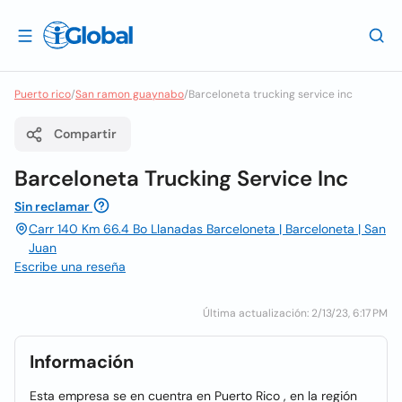
Puerto rico
/
San ramon guaynabo
/
Barceloneta trucking service inc
Compartir
Barceloneta Trucking Service Inc
Sin reclamar
Carr 140 Km 66.4 Bo Llanadas Barceloneta | Barceloneta | San
Juan
Escribe una reseña
Última actualización: 2/13/23, 6:17 PM
Información
Esta empresa se en cuentra en Puerto Rico , en la región