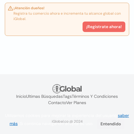
¡Atención dueños!
Registra tu comercio ahora e incrementa tu alcance global con
iGlobal.
¡Registrate ahora!
Inicio
Ultimas Búsquedas
Tags
Términos Y Condiciones
Contacto
Ver Planes
Utilizamos cookies para mejorar la experiencia del usuario
saber
iGlobal.co @ 2024
más
. Si continúa navegando acepta su uso.
Entendido