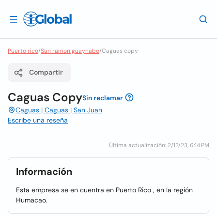
Puerto rico
/
San ramon guaynabo
/
Caguas copy
Compartir
Caguas Copy
Sin reclamar
Caguas | Caguas | San Juan
Escribe una reseña
Última actualización: 2/13/23, 6:14 PM
Información
Esta empresa se en cuentra en Puerto Rico , en la región
Humacao.