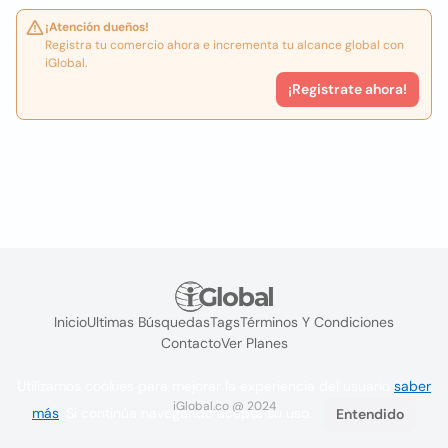
¡Atención dueños!
Registra tu comercio ahora e incrementa tu alcance global con
iGlobal.
¡Registrate ahora!
Inicio
Ultimas Búsquedas
Tags
Términos Y Condiciones
Contacto
Ver Planes
Utilizamos cookies para mejorar la experiencia del usuario
saber
iGlobal.co @ 2024
más
. Si continúa navegando acepta su uso.
Entendido