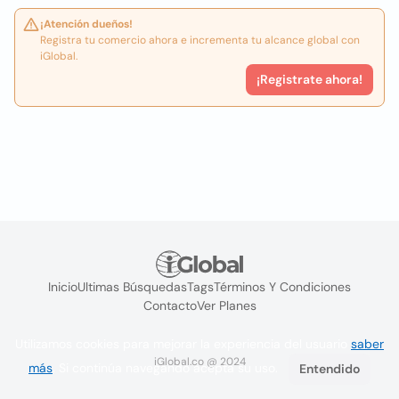
¡Atención dueños!
Registra tu comercio ahora e incrementa tu alcance global con
iGlobal.
¡Registrate ahora!
Inicio
Ultimas Búsquedas
Tags
Términos Y Condiciones
Contacto
Ver Planes
Utilizamos cookies para mejorar la experiencia del usuario
saber
iGlobal.co @ 2024
más
. Si continúa navegando acepta su uso.
Entendido