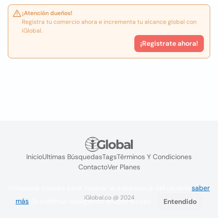
¡Atención dueños!
Registra tu comercio ahora e incrementa tu alcance global con
iGlobal.
¡Registrate ahora!
Inicio
Ultimas Búsquedas
Tags
Términos Y Condiciones
Contacto
Ver Planes
Utilizamos cookies para mejorar la experiencia del usuario
saber
iGlobal.co @ 2024
más
. Si continúa navegando acepta su uso.
Entendido