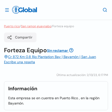
Puerto rico
/
San ramon guaynabo
/
Forteza equipo
Compartir
Forteza Equipo
Sin reclamar
Cr 872 Km 0.8 Rio Plantation Bay | Bayamón | San Juan
Escribe una reseña
Última actualización: 2/13/23, 6:17 PM
Información
Esta empresa se en cuentra en Puerto Rico , en la región
Bayamón.